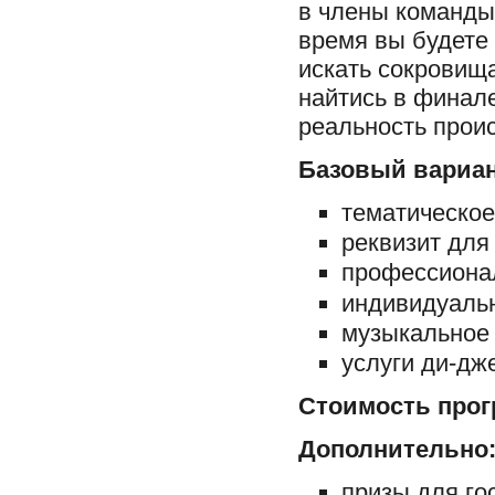
в члены команды,
время вы будете
искать сокровищ
найтись в финал
реальность проис
Базовый вариан
тематическо
реквизит для 
профессиона
индивидуаль
музыкальное 
услуги ди-дж
Стоимость прог
Дополнительно
призы для го