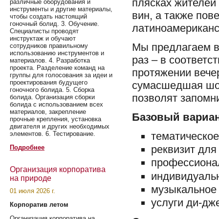
плясках жителей
различные оборудования и
инструменты и другие материалы,
вин, а также по
чтобы создать настоящий
гоночный болид. 3. Обучение.
латиноамериканс
Специалисты проводят
инструктаж и обучают
Мы предлагаем в
сотрудников правильному
использованию инструментов и
раз – в соответс
материалов. 4. Разработка
проекта. Разделение команд на
протяжении вече
группы для голосования за идеи и
проектирования будущего
сумасшедшая шоу
гоночного болида. 5. Сборка
позволят запомни
болида. Организация сборки
болида с использованием всех
материалов, закрепление
Базовый вариан
прочные крепления, установка
двигателя и других необходимых
тематическо
элементов. 6. Тестирование.
реквизит для 
Подробнее
профессиона
Организация корпоратива
индивидуаль
на природе
музыкальное 
01 июля 2026 г.
услуги ди-дж
Корпоратив летом
Организация корпоратива на