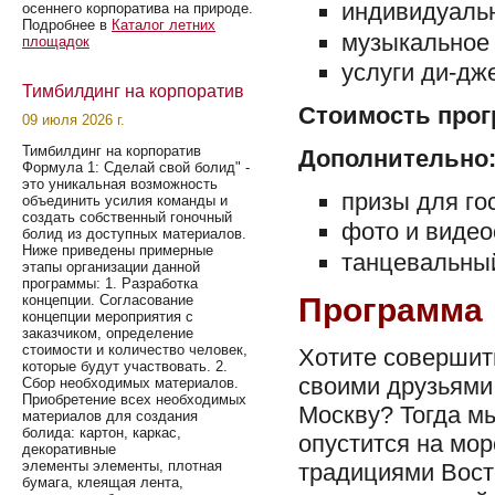
индивидуаль
осеннего корпоратива на природе.
Подробнее в
Каталог летних
музыкальное 
площадок
услуги ди-дж
Тимбилдинг на корпоратив
Стоимость прог
09 июля 2026 г.
Тимбилдинг на корпоратив
Дополнительно
Формула 1: Сделай свой болид" -
это уникальная возможность
призы для гос
объединить усилия команды и
создать собственный гоночный
фото и видео
болид из доступных материалов.
Ниже приведены примерные
танцевальный
этапы организации данной
программы: 1. Разработка
Программа "
концепции. Согласование
концепции мероприятия с
заказчиком, определение
стоимости и количество человек,
Хотите совершить
которые будут участвовать. 2.
своими друзьями,
Сбор необходимых материалов.
Приобретение всех необходимых
Москву? Тогда м
материалов для создания
болида: картон, каркас,
опустится на мо
декоративные
элементы элементы, плотная
традициями Вост
бумага, клеящая лента,