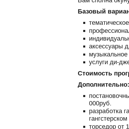
Вам сполна окун
Базовый вариан
тематическо
профессиона
индивидуаль
аксессуары д
музыкальное 
услуги ди-дж
Стоимость прог
Дополнительно
постановочны
000руб.
разработка г
гангстерском 
торседор от 