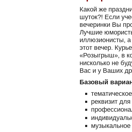
Какой же праздн
шуток?! Если уче
вечеринки Вы пр
Лучшие юмористы
иллюзионисты, а 
этот вечер. Курь
«Розыгрыш», в ко
нисколько не буд
Вас и у Ваших др
Базовый вариан
тематическо
реквизит для 
профессиона
индивидуаль
музыкальное 