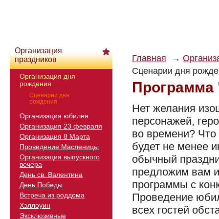
Организация
Главная
Организ
праздников
Сценарии дня рожде
Организация дня
Программа 
рождения
Сценарии дня
рождения
Нет желания изо
Организация юбилея
персонажей, гер
Организация 23 февраля
во времени? Что
Организация 8 Марта
будет не менее 
Проведение Масленицы
Организация выпускного
обычный праздни
вечера
предложим вам и
День св. Валентина
программы с кон
День Победы
Встреча из роддома
Проведение юбил
Хэллоуин
всех гостей обст
Эксклюзивные