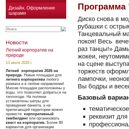
Программа 
Дизайн. Оформление
шарами
Диско снова в мо
рубашки с остры
Танцевальный ма
покоя! Весь вече
Новости
раз танцы!» Дамы
Летний корпоратив на
жокеи, неутомимы
природе
на сцене выступ
13 июля 2026 г.
торжеств оформл
Летний корпоратив 2026 на
природе.
Новые площадки для
лампочки, неоно
летнего корпоратива
любого
размаха и в любом направлении!
Вы бодры и весе
Многие площадки расположены у
воды, что позволяет добраться на
Базовый вариан
теплоходе. На полянах
установлены шатры для
проведения банкета, а на
тематическо
прилегающей территории можно
провести
корпоративный
реквизит для 
тимбилдинг
или организовать
квест на корпоратив.
Более 80
профессиона
вариантов для организации