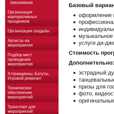
предложения
Базовый вариан
Организация
оформление 
корпоративных
профессиона
праздников
индивидуаль
Организация свадьбы
музыкальное 
Артисты на
услуги ди-дж
мероприятия
Стоимость прог
Подбор мест
проведения
Дополнительно
мероприятия
эстрадный ду
Аттракционы, Батуты,
Игровой реквизит
танцевальные
призы для гос
Техническое
обеспечение
фото, видеос
мероприятий
оригинальные
Транспорт для
мероприятий