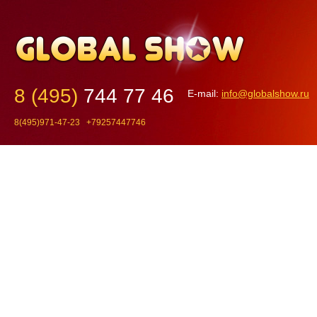
8 (495)
744 77 46
E-mail:
info@globalshow.ru
8(495)971-47-23 +79257447746