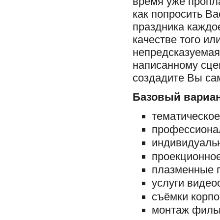
время уже пропла
как попросить Ва
праздника каждо
качестве того ил
непредсказуемая,
написанному сце
создадите Вы сам
Базовый вариан
тематическо
профессиона
индивидуаль
проекционное
плазменные 
услуги видео
съёмки корпо
монтаж филь