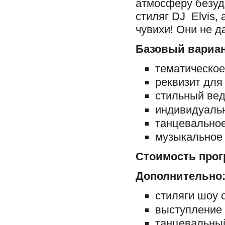
атмосферу безуд
стиляг DJ Elvis,
чувихи! Они не д
Базовый вариан
тематическое
реквизит для 
стильный ве
индивидуаль
танцевальное
музыкальное 
Стоимость прог
Дополнительно
стиляги шоу о
выступление 
танцевальный