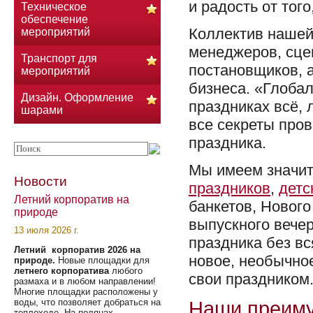
и радость от того
Техническое
обеспечение
Коллектив нашей
мероприятий
менеджеров, сце
Транспорт для
постановщиков, 
мероприятий
бизнеса. «Глоба
Дизайн. Оформление
праздниках всё,
шарами
все секреты про
праздника.
Мы имеем значит
Новости
праздников
,
детс
Летний корпоратив на
банкетов, Нового
природе
выпускного вечер
13 июля 2026 г.
праздника без вс
Летний корпоратив 2026 на
новое, необычно
природе.
Новые площадки для
летнего корпоратива
любого
свои праздником
размаха и в любом направлении!
Многие площадки расположены у
воды, что позволяет добраться на
Наши преим
теплоходе. На полянах