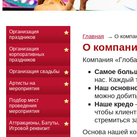
Организация
Главная
О компа
праздников
О компан
Организация
корпоративных
Компания «Глобал
праздников
Самое боль
Организация свадьбы
нас. Каждый 
Артисты на
Наш основн
мероприятия
можно добить
Подбор мест
Наше кредо
–
проведения
чтобы клиен
мероприятия
стремиться з
Аттракционы, Батуты,
Игровой реквизит
Основа нашей ко