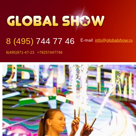
8 (495)
744 77 46
E-mail:
info@globalshow.ru
8(495)971-47-23 +79257447746