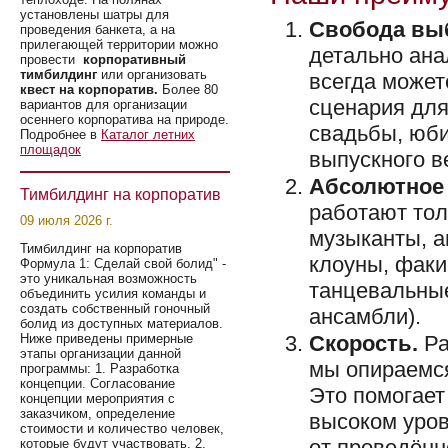
установлены шатры для
Свобода вы
проведения банкета, а на
прилегающей территории можно
детально ана
провести
корпоративный
тимбилдинг
или организовать
всегда может
квест на корпоратив.
Более 80
сценария для
вариантов для организации
осеннего корпоратива на природе.
свадьбы, юби
Подробнее в
Каталог летних
площадок
выпускного в
Абсолютное 
Тимбилдинг на корпоратив
работают тол
09 июля 2026 г.
музыканты, а
Тимбилдинг на корпоратив
клоуны, факи
Формула 1: Сделай свой болид" -
это уникальная возможность
танцевальные
объединить усилия команды и
создать собственный гоночный
ансамбли).
болид из доступных материалов.
Ниже приведены примерные
Скорость.
Ра
этапы организации данной
мы опираемся
программы: 1. Разработка
концепции. Согласование
Это помогает
концепции мероприятия с
заказчиком, определение
высоком уров
стоимости и количество человек,
от проведённ
которые будут участвовать. 2.