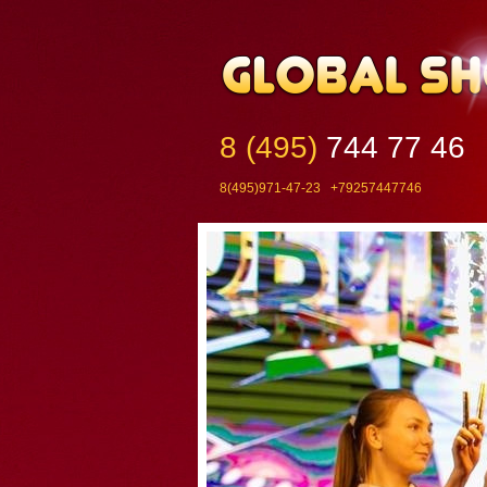
8 (495)
744 77 46
8(495)971-47-23 +79257447746