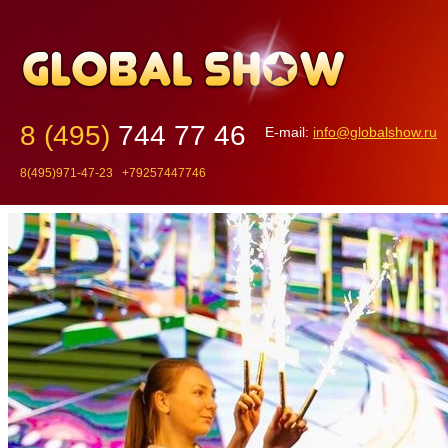
8 (495)
744 77 46
E-mail:
info@globalshow.ru
8(495)971-47-23 +79257447746