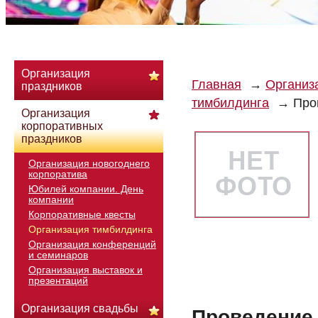
Организация
Главная
Организ
праздников
тимбилдинга
Про
Организация
корпоративных
праздников
Организация новогоднего
корпоратива
Юбилей компании. День
компании
Корпоративные квесты
Организация тимбилдинга
Организация конференций
и семинаров
Организация выставок и
презентаций
Организация свадьбы
Проведение 