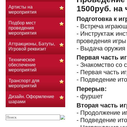
1500руб. на 
Артисты на
мероприятия
Подготовка к иг
Подбор мест
- Встреча играю
проведения
- Инструктаж инс
мероприятия
проведения игры
Аттракционы, Батуты,
- Выдача оружия
Игровой реквизит
Первая часть иг
Техническое
- Знакомство со 
обеспечение
мероприятий
- Первая часть и
- Подведение ито
Транспорт для
мероприятий
Перерыв:
- фуршет
Дизайн. Оформление
шарами
Вторая часть и
- Продолжение и
- Подведение ито