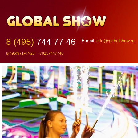
8 (495)
744 77 46
E-mail:
info@globalshow.ru
8(495)971-47-23 +79257447746