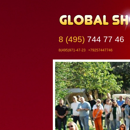
8 (495)
744 77 46
8(495)971-47-23 +79257447746