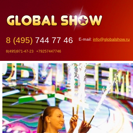
8 (495)
744 77 46
E-mail:
info@globalshow.ru
8(495)971-47-23 +79257447746