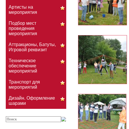
Артисты на
мероприятия
Подбор мест
проведения
мероприятия
Аттракционы, Батуты,
Игровой реквизит
Техническое
обеспечение
мероприятий
Транспорт для
мероприятий
Дизайн. Оформление
шарами