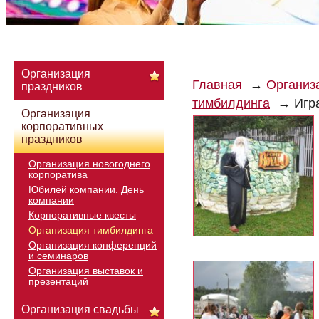
Организация
Главная
Организ
праздников
тимбилдинга
Игр
Организация
корпоративных
праздников
Организация новогоднего
корпоратива
Юбилей компании. День
компании
Корпоративные квесты
Организация тимбилдинга
Организация конференций
и семинаров
Организация выставок и
презентаций
Организация свадьбы