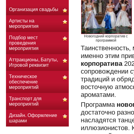
Организация свадьбы
Артисты на
мероприятия
Новогодний корпоратив с
Подбор мест
программой
проведения
Таинственность, 
мероприятия
именно этим прив
Аттракционы, Батуты,
корпоратива
202
Игровой реквизит
сопровождении с
Техническое
традиций и обря
обеспечение
восточную атмос
мероприятий
ароматами.
Транспорт для
Программа
ново
мероприятий
достаточно разн
Дизайн. Оформление
насладятся танц
шарами
иллюзионистов. К