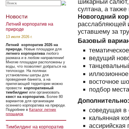
шикарный салют,
султана, а также
Новогодний кор
Новости
расслабляющей и
Летний корпоратив на
природе
уставшему за тру
13 июля 2026 г.
Базовый вариан
Летний корпоратив 2026 на
тематическо
природе.
Новые площадки для
летнего корпоратива
любого
ведущий ново
размаха и в любом направлении!
Многие площадки расположены у
танцевальный
воды, что позволяет добраться на
теплоходе. На полянах
иллюзионное
установлены шатры для
проведения банкета, а на
восточное шо
прилегающей территории можно
подбор места
провести
корпоративный
тимбилдинг
или организовать
квест на корпоратив.
Более 80
Дополнительно
вариантов для организации
осеннего корпоратива на природе.
соведущая в
Подробнее в
Каталог летних
площадок
кальянная ко
ассирийская 
Тимбилдинг на корпоратив