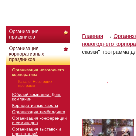
Организация
Главная
Организ
праздников
новогоднего корпор
Организация
сказки" программа д
корпоративных
праздников
Организация новогоднего
корпоратива
Каталог Новогодгих
программ
Юбилей компании. День
компании
Корпоративные квесты
Организация тимбилдинга
Организация конференций
и семинаров
Организация выставок и
презентаций