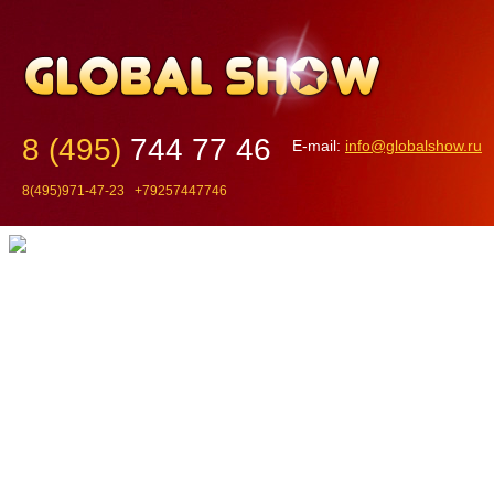
8 (495)
744 77 46
E-mail:
info@globalshow.ru
8(495)971-47-23 +79257447746