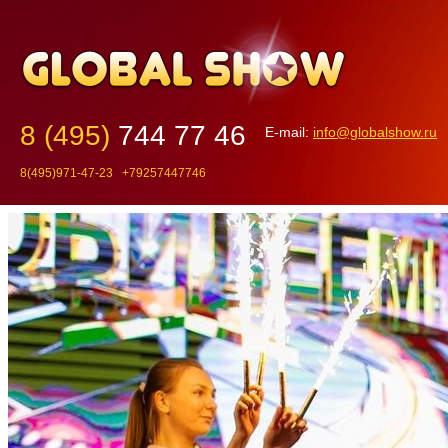
8 (495)
744 77 46
E-mail:
info@globalshow.ru
8(495)971-47-23 +79257447746