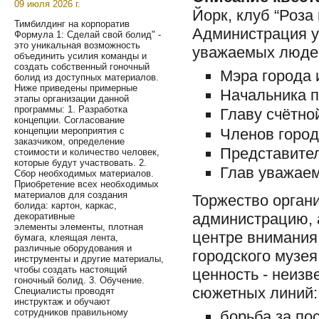
09 июля 2026 г.
Йорк, клуб “Роза
Тимбилдинг на корпоратив
Администрация у
Формула 1: Сделай свой болид" -
это уникальная возможность
уважаемых люде
объединить усилия команды и
создать собственный гоночный
Мэра города 
болид из доступных материалов.
Ниже приведены примерные
Начальника п
этапы организации данной
программы: 1. Разработка
Главу счётно
концепции. Согласование
Членов город
концепции мероприятия с
заказчиком, определение
Представите
стоимости и количество человек,
которые будут участвовать. 2.
Глав уважае
Сбор необходимых материалов.
Приобретение всех необходимых
материалов для создания
Торжество орган
болида: картон, каркас,
администрацию, а
декоративные
элементы элементы, плотная
центре внимания
бумага, клеящая лента,
различные оборудования и
городского музея
инструменты и другие материалы,
чтобы создать настоящий
ценность - неизв
гоночный болид. 3. Обучение.
сюжетных линий:
Специалисты проводят
инструктаж и обучают
сотрудников правильному
борьба за по