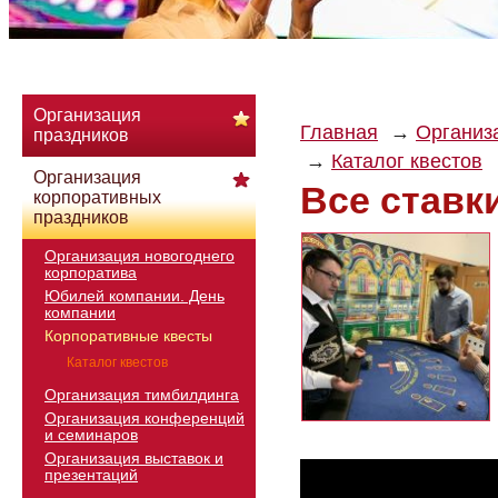
Организация
Главная
Организ
праздников
Каталог квестов
Организация
Все ставк
корпоративных
праздников
Организация новогоднего
корпоратива
Юбилей компании. День
компании
Корпоративные квесты
Каталог квестов
Организация тимбилдинга
Организация конференций
и семинаров
Организация выставок и
презентаций