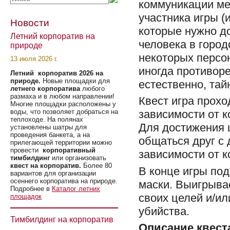
коммуникации ме
участника игры (
Новости
которые нужно д
Летний корпоратив на
человека в город
природе
некоторых персо
13 июля 2026 г.
иногда противоре
Летний корпоратив 2026 на
природе.
Новые площадки для
естественно, тай
летнего корпоратива
любого
размаха и в любом направлении!
Квест игра прохо
Многие площадки расположены у
воды, что позволяет добраться на
зависимости от 
теплоходе. На полянах
Для достижения ц
установлены шатры для
проведения банкета, а на
общаться друг с 
прилегающей территории можно
провести
корпоративный
зависимости от к
тимбилдинг
или организовать
квест на корпоратив.
Более 80
В конце игры под
вариантов для организации
осеннего корпоратива на природе.
маски. Выигрывае
Подробнее в
Каталог летних
своих целей и/и
площадок
убийства.
Тимбилдинг на корпоратив
Описание квест