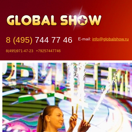
8 (495)
744 77 46
E-mail:
info@globalshow.ru
8(495)971-47-23 +79257447746