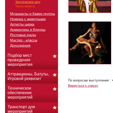
Эротическое шоу
Танец живота
Музыканты и Кавер группы
Номера с животными
Артисты цирка
Аниматоры и Клоуны
Ростовые куклы
Мастер - классы
Дополнения
Подбор мест
проведения
мероприятия
Аттракционы, Батуты,
Игровой реквизит
По вопросам выступления : 
Вернуться к списку
Техническое
обеспечение
мероприятий
Транспорт для
мероприятий