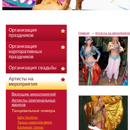
Организация
Главная
Артисты на мероприяти
праздников
Организация
корпоративных
праздников
Организация свадьбы
Артисты на
мероприятия
Ведущие мероприятий
Артисты оригинальных
жанров
Танцевальные номера
Шоу балеты
Танцы народов мира
Бальные танцы