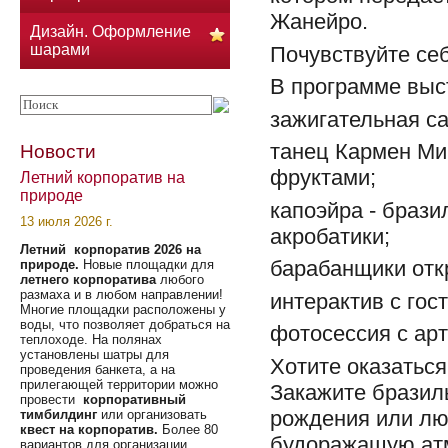
Жанейро.
Дизайн. Оформление
шарами
Почувствуйте себ
В программе выс
зажигательная са
танец Кармен Ми
Новости
фруктами;
Летний корпоратив на
природе
капоэйра - брази
13 июля 2026 г.
акробатики;
Летний корпоратив 2026 на
барабанщики отк
природе.
Новые площадки для
летнего корпоратива
любого
размаха и в любом направлении!
интерактив с гос
Многие площадки расположены у
воды, что позволяет добраться на
фотосессия с ар
теплоходе. На полянах
установлены шатры для
Хотите оказатьс
проведения банкета, а на
прилегающей территории можно
Закажите бразил
провести
корпоративный
рождения или люб
тимбилдинг
или организовать
квест на корпоратив.
Более 80
будоражащую атм
вариантов для организации