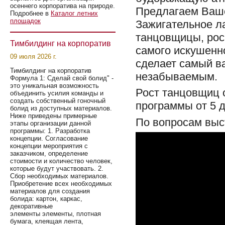
осеннего корпоратива на природе.
Предлагаем Ваше
Подробнее в
Каталог летних
площадок
Зажигательное л
танцовщицы, ро
Тимбилдинг на корпоратив
самого искушенн
09 июля 2026 г.
сделает самый в
Тимбилдинг на корпоратив
незабываемым.
Формула 1: Сделай свой болид" -
это уникальная возможность
Рост танцовщиц 
объединить усилия команды и
создать собственный гоночный
программы от 5 д
болид из доступных материалов.
Ниже приведены примерные
По вопросам выс
этапы организации данной
программы: 1. Разработка
концепции. Согласование
концепции мероприятия с
заказчиком, определение
стоимости и количество человек,
которые будут участвовать. 2.
Сбор необходимых материалов.
Приобретение всех необходимых
материалов для создания
болида: картон, каркас,
декоративные
элементы элементы, плотная
бумага, клеящая лента,