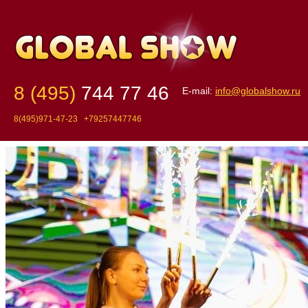
8 (495)
744 77 46
E-mail:
info@globalshow.ru
8(495)971-47-23 +79257447746