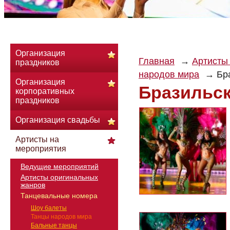
Организация
Главная
Артисты
праздников
народов мира
Бр
Организация
Бразильс
корпоративных
праздников
Организация свадьбы
Артисты на
мероприятия
Ведущие мероприятий
Артисты оригинальных
жанров
Танцевальные номера
Шоу балеты
Танцы народов мира
Бальные танцы