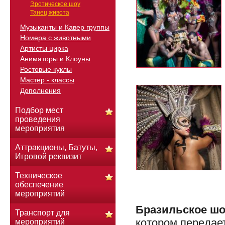
Эротическое шоу
Танец живота
Музыканты и Кавер группы
Номера с животными
Артисты цирка
Аниматоры и Клоуны
Ростовые куклы
Мастер - классы
Дополнения
Подбор мест
проведения
мероприятия
Аттракционы, Батуты,
Игровой реквизит
Техническое
обеспечение
мероприятий
Бразильское ш
Транспорт для
котором передае
мероприятий