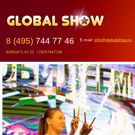
8 (495)
744 77 46
E-mail:
info@globalshow.ru
8(495)971-47-23 +79257447746