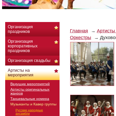
Организация
Главная
Артисты
праздников
Оркестры
Духово
Организация
корпоративных
праздников
Организация свадьбы
Артисты на
мероприятия
Ведущие мероприятий
Артисты оригинальных
жанров
Танцевальные номера
Музыканты и Кавер группы
Русские народные
ансамбли