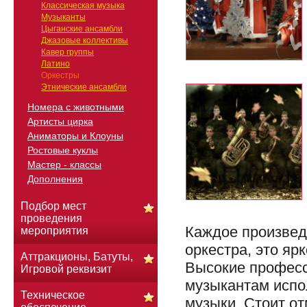
Классическая музыка
Музыканты
Цыганские ансамбли
Джазовые коллективы
Кавер группы
Латино
Оркестры
Этнические ансамбли
Номера с животными
Артисты цирка
Аниматоры и Клоуны
Ростовые куклы
Мастер - классы
Дополнения
Подбор мест
проведения
Каждое произвед
мероприятия
оркестра, это яр
Аттракционы, Батуты,
Высокие профес
Игровой реквизит
музыкантам испо
Техническое
музыки. Стоит от