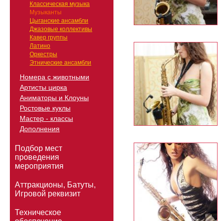
Классическая музыка
Музыканты
Цыганские ансамбли
Джазовые коллективы
Кавер группы
Латино
Оркестры
Этнические ансамбли
Номера с животными
Артисты цирка
Аниматоры и Клоуны
Ростовые куклы
Мастер - классы
Дополнения
Подбор мест
проведения
мероприятия
Аттракционы, Батуты,
Игровой реквизит
Техническое