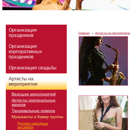
Организация
Главная
Артисты на мероприяти
праздников
Организация
корпоративных
праздников
Организация свадьбы
Артисты на
мероприятия
Ведущие мероприятий
Артисты оригинальных
жанров
Танцевальные номера
Музыканты и Кавер группы
Русские народные
ансамбли