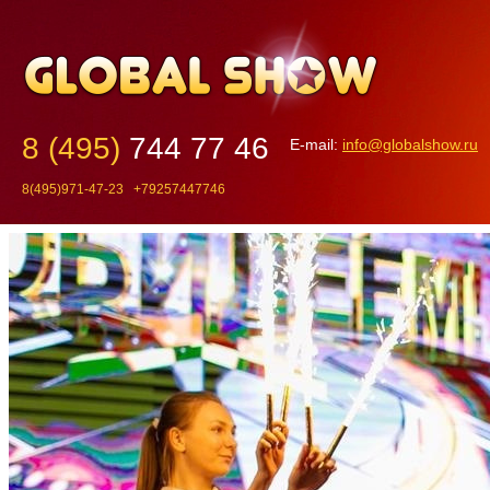
8 (495)
744 77 46
E-mail:
info@globalshow.ru
8(495)971-47-23 +79257447746