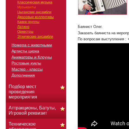
Классическая музыка
Музыканты
Цыганские ансамбли
Джазовые коллективы
Кавер группы
Баянист Олег.
Латино
Оркестры
Заказать баяниста на меропр
Этнические ансамбли
По вопросам выступления : 
Номера с животными
Артисты цирка
Аниматоры и Клоуны
Ростовые куклы
Мастер - классы
Дополнения
Подбор мест
проведения
мероприятия
Аттракционы, Батуты,
Игровой реквизит
Техническое