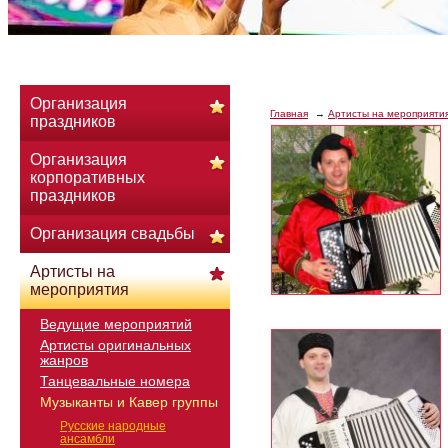
Организация
Главная
Артисты на мероприяти
праздников
Организация
корпоративных
праздников
Организация свадьбы
Артисты на
мероприятия
Ведущие мероприятий
Артисты оригинальных
жанров
Танцевальные номера
Музыканты и Кавер группы
Русские народные
ансамбли