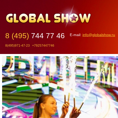
8 (495)
744 77 46
E-mail:
info@globalshow.ru
8(495)971-47-23 +79257447746