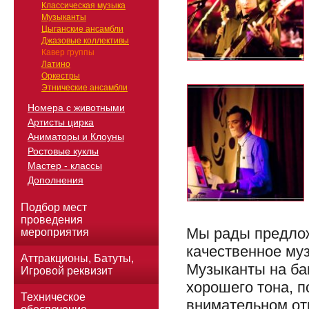
Классическая музыка
Музыканты
Цыганские ансамбли
Джазовые коллективы
Кавер группы
Латино
Оркестры
Этнические ансамбли
Номера с животными
Артисты цирка
Аниматоры и Клоуны
Ростовые куклы
Мастер - классы
Дополнения
Подбор мест
проведения
Мы рады предлож
мероприятия
качественное му
Аттракционы, Батуты,
Музыканты на ба
Игровой реквизит
хорошего тона, п
Техническое
внимательном от