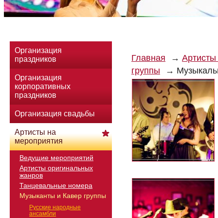
Организация
Главная
Артисты
праздников
группы
Музыкаль
Организация
корпоративных
праздников
Организация свадьбы
Артисты на
мероприятия
Ведущие мероприятий
Артисты оригинальных
жанров
Танцевальные номера
Музыканты и Кавер группы
Русские народные
ансамбли