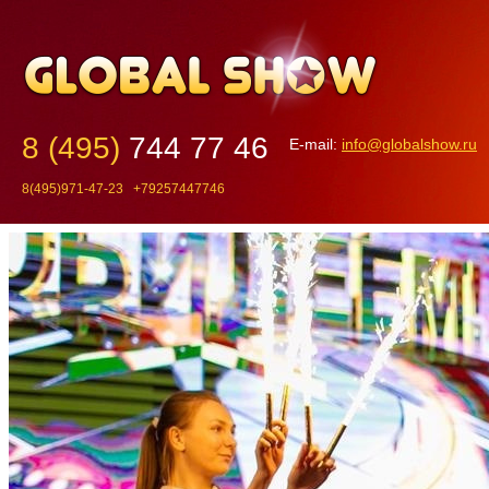
8 (495)
744 77 46
E-mail:
info@globalshow.ru
8(495)971-47-23 +79257447746