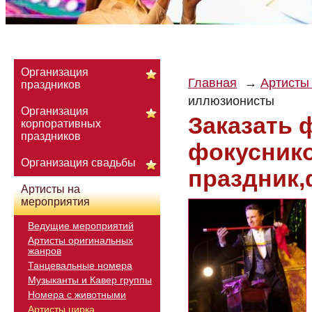
Организация
Главная
Артисты
праздников
иллюзионисты
Организация
Заказать 
корпоративных
праздников
фокуснико
Организация свадьбы
праздник,
Артисты на
мероприятия
Ведущие мероприятий
Артисты оригинальных
жанров
Танцевальные номера
Музыканты и Кавер группы
Номера с животными
Артисты цирка