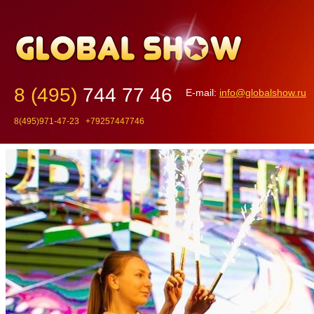
8 (495)
744 77 46
E-mail:
info@globalshow.ru
8(495)971-47-23 +79257447746