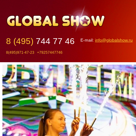
8 (495)
744 77 46
E-mail:
info@globalshow.ru
8(495)971-47-23 +79257447746