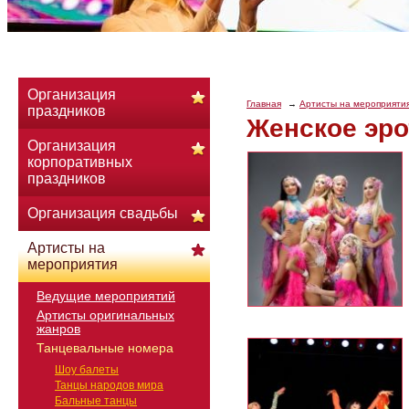
Организация
Главная
Артисты на мероприяти
праздников
Женское эро
Организация
корпоративных
праздников
Организация свадьбы
Артисты на
мероприятия
Ведущие мероприятий
Артисты оригинальных
жанров
Танцевальные номера
Шоу балеты
Танцы народов мира
Бальные танцы