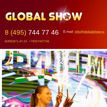
8 (495)
744 77 46
E-mail:
info@globalshow.ru
8(495)971-47-23 +79257447746