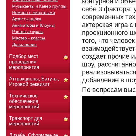
контурной и объ
Музыканты и Кавер группы
себе 3 фактора: 
Номера с животными
современных тех
Артисты цирка
актерская игра с
Аниматоры и Клоуны
проекционного шо
Ростовые куклы
Мастер - классы
того, что челове
Дополнения
взаимодействует 
создает прочие 
Подбор мест
проведения
шоу, рассчитанн
мероприятия
реализовываться
добавление в шо
Аттракционы, Батуты,
Игровой реквизит
По вопросам выс
Техническое
обеспечение
мероприятий
Транспорт для
мероприятий
Дизайн. Оформление