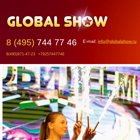
8 (495)
744 77 46
E-mail:
info@globalshow.ru
8(495)971-47-23 +79257447746