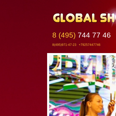
8 (495)
744 77 46
8(495)971-47-23 +79257447746