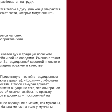
разбивается на груди.
ся телом в дугу. Два конца упираются
огают гости, которые могут оценить
дется человек.
сприятие боли.
 боевой дух и традиции японского
ойн и войн с соседями. Именно в таком
о. За традиционной красотой японского
ладеть оружием в качестве
 Приветствуют гостей в традиционном
ожны варианты). «Корзину» с яблоками
гостям. Второй самурай вручает
приятия ощущение того, что они пришли
остей окончен актёры, по призыву
ок в доспехах – построенный на
усное обращение с мечом, как мужчины,
 банана мечом на теле у мужчины –