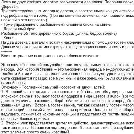
Лежа на двух стойках молотом разбиваются два блока. Половина блока 
-Деревья.
Три свежесрубленных молодых дерева, с заостренными концами сгибают
под ребра и один в горло. (При выполнении элемента, как правило, пом
насколько это непросто.)
- Тоже упражнение с разбиванием половины блока на спине.
- Деревянный брус.
Разбивание об тело деревянного бруса. (Спина, бедро, голень)
- Копья.
На два древка с металлическими наконечниками с помощью гостей кла
Данные упражнения демонстрируют концентрацию выносливость и не во
---------
Все выступление выдержано в духе боевых искусств.
Этно-шоу «Последний самурай» является уникальным, так как отражает
народа. Вся история Японии – это бесконечная череда междоусобных в
тяжёлом бытии и вынашивалась истинная японская культура и искусств
быта скрывается правда: все мужчины и даже женщины были обязаны в
самообороны.
Этно-шоу «Последний самурай» состоит из двух частей:
1. В первой части артисты встречают гостей в полном обмундировании.
японском стиле и вручают гостям подарки в виде цветов и яблок (возм
держит мужчина, а женщина берёт яблоки из его «корзины» и передаёт 
женщинам цветы. Встреча гостей важна, так как создаёт у гостей меро
в настоящий японский дом с радушным приёмом. После того, как сбор г
ведущего, принимают исходные позиции и представляют гостям поедин
основных боевых приёмах.
2. Второй блок представляет зрителям действо, демонстрирующее иск
так и женщины. На наш взгляд следовало бы оставить лишь разрубание
этот элемент просто очень красивый.