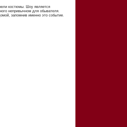
днели костюмы. Шоу является
много непривычном для обывателя.
домой, запомнив именно это событие.