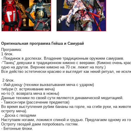
Оригинальная программа Гейша и Самурай
Программа:
1 блок.
- Поединок в доспехах. Владение традиционным оружием самураев.
-"Танец" девушки в традиционном кимоно с веерами. (Кимоно очень кра
одно на другое. Верхнее кимоно на 70 см. лежит на полу.)
Все действо эстетически красиво и выглядит как некий ритуал, не иск
2 блок.
- Иай-дзюцу (техники выхватывания меча с ударом)
тибури (т. встряхивание меча)
но-то (т. возврата меча в ножны)
Данные техники по своей сути являются динамической медитацией.
- Тамэси-гири (рассечение предметов)
Во время выступления рубим бананы на горле, на сгибе руки, на живо
остроту меча).
- Доска с гвоздями
Наступаем ногами, ложимся спиной и грудью. Предлагаем одному из гос
Остроту гвоздей даем попробовать гостям.
- Бетонные блоки.