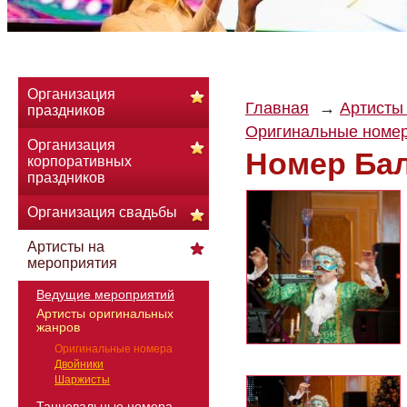
Организация
Главная
Артисты
праздников
Оригинальные номе
Организация
Номер Бал
корпоративных
праздников
Организация свадьбы
Артисты на
мероприятия
Ведущие мероприятий
Артисты оригинальных
жанров
Оригинальные номера
Двойники
Шаржисты
Танцевальные номера