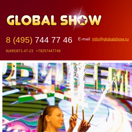
8 (495)
744 77 46
E-mail:
info@globalshow.ru
8(495)971-47-23 +79257447746