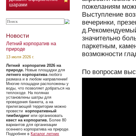
шарами
пожеланиям можн
Выступление воз
вечеринки, презе
д.Рекомендуемый
Новости
значительно бол
Летний корпоратив на
паркетным, каме
природе
возможности гла
13 июля 2026 г.
Летний корпоратив 2026 на
природе.
Новые площадки для
По вопросам выс
летнего корпоратива
любого
размаха и в любом направлении!
Многие площадки расположены у
воды, что позволяет добраться на
теплоходе. На полянах
установлены шатры для
проведения банкета, а на
прилегающей территории можно
провести
корпоративный
тимбилдинг
или организовать
квест на корпоратив.
Более 80
вариантов для организации
осеннего корпоратива на природе.
Подробнее в
Каталог летних