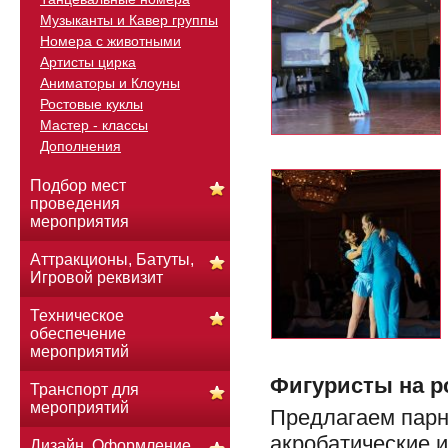
Музыканты и Кавер группы
Номера с животными
Артисты цирка
Аниматоры и Клоуны
Ростовые куклы
Мастер - классы
Дополнения
Подбор мест
проведения
мероприятия
Аттракционы, Батуты,
Игровой реквизит
Техническое
обеспечение
мероприятий
Фигуристы на р
Транспорт для
мероприятий
Предлагаем парн
акробатические 
Дизайн. Оформление