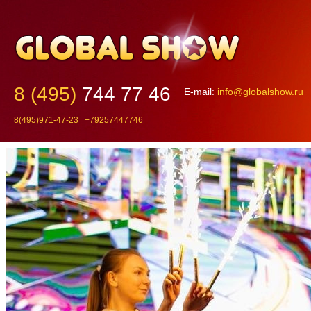
8 (495)
744 77 46
E-mail:
info@globalshow.ru
8(495)971-47-23 +79257447746