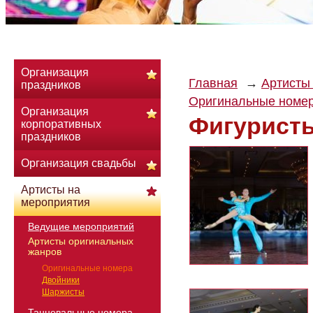
Организация
Главная
Артисты
праздников
Оригинальные номе
Организация
Фигуристы
корпоративных
праздников
Организация свадьбы
Артисты на
мероприятия
Ведущие мероприятий
Артисты оригинальных
жанров
Оригинальные номера
Двойники
Шаржисты
Танцевальные номера