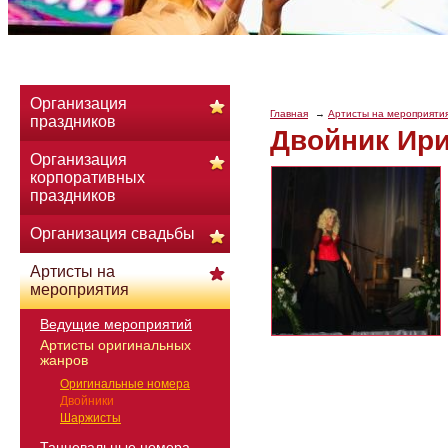
Организация
Главная
Артисты на мероприяти
праздников
Двойник Ир
Организация
корпоративных
праздников
Организация свадьбы
Артисты на
мероприятия
Ведущие мероприятий
Артисты оригинальных
жанров
Оригинальные номера
Двойники
Шаржисты
Танцевальные номера