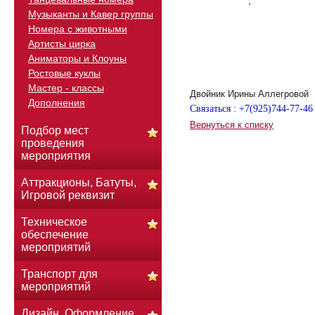
Музыканты и Кавер группы
Номера с животными
Артисты цирка
Аниматоры и Клоуны
Ростовые куклы
Мастер - классы
Двойник Ирины Аллегровой
Дополнения
Связаться : +7(925)744-77-46
Вернуться к списку
Подбор мест
проведения
мероприятия
Аттракционы, Батуты,
Игровой реквизит
Техническое
обеспечение
мероприятий
Транспорт для
мероприятий
Дизайн. Оформление