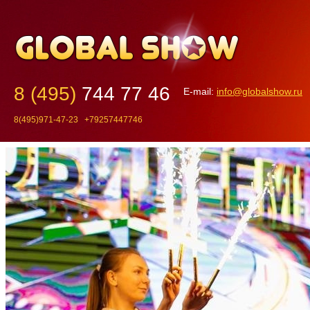
8 (495)
744 77 46
E-mail:
info@globalshow.ru
8(495)971-47-23 +79257447746