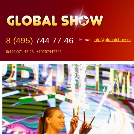
8 (495)
744 77 46
E-mail:
info@globalshow.ru
8(495)971-47-23 +79257447746