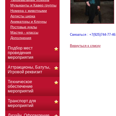
Музыканты и Кавер группы
Номера с животными
Артисты цирка
Аниматоры и Клоуны
Ростовые куклы
Мастер - классы
Связаться : +7(925)744-77-46
Дополнения
Вернуться к списку
Подбор мест
проведения
мероприятия
Аттракционы, Батуты,
Игровой реквизит
Техническое
обеспечение
мероприятий
Транспорт для
мероприятий
Дизайн. Оформление