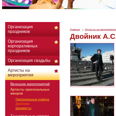
Организация
Главная
Артисты на мероприяти
праздников
Двойник А.С
Организация
корпоративных
праздников
Организация свадьбы
Артисты на
мероприятия
Ведущие мероприятий
Артисты оригинальных
жанров
Оригинальные номера
Двойники
Шаржисты
Танцевальные номера