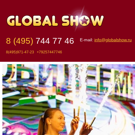
8 (495)
744 77 46
E-mail:
info@globalshow.ru
8(495)971-47-23 +79257447746