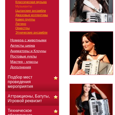
Классическая музыка
Музыканты
Цыганские ансамбли
Джазовые коллективы
Кавер группы
Латино
Оркестры
Этнические ансамбли
Номера с животными
Артисты цирка
Аниматоры и Клоуны
Ростовые куклы
Мастер - классы
Дополнения
Подбор мест
проведения
мероприятия
Аттракционы, Батуты,
Игровой реквизит
Техническое