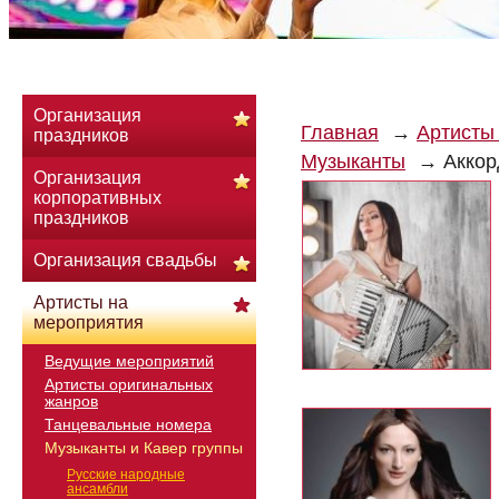
Организация
Главная
Артисты
праздников
Музыканты
Аккор
Организация
корпоративных
праздников
Организация свадьбы
Артисты на
мероприятия
Ведущие мероприятий
Артисты оригинальных
жанров
Танцевальные номера
Музыканты и Кавер группы
Русские народные
ансамбли