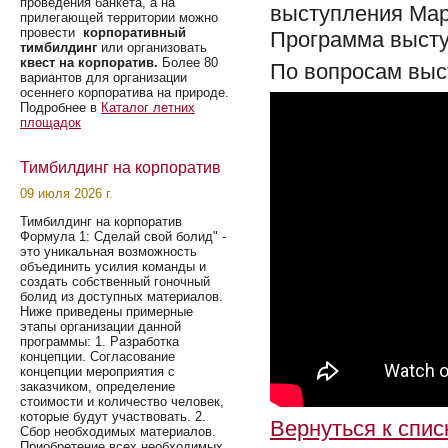
проведения банкета, а на
выступления Мар
прилегающей территории можно
провести
корпоративный
Программа высту
тимбилдинг
или организовать
квест на корпоратив.
Более 80
По вопросам выс
вариантов для организации
осеннего корпоратива на природе.
Подробнее в
Каталог летних
площадок
Тимбилдинг на корпоратив
09 июля 2026 г.
Тимбилдинг на корпоратив
Формула 1: Сделай свой болид" -
это уникальная возможность
объединить усилия команды и
создать собственный гоночный
болид из доступных материалов.
Ниже приведены примерные
этапы организации данной
программы: 1. Разработка
концепции. Согласование
концепции мероприятия с
заказчиком, определение
стоимости и количество человек,
которые будут участвовать. 2.
Вернуться к спис
Сбор необходимых материалов.
Приобретение всех необходимых