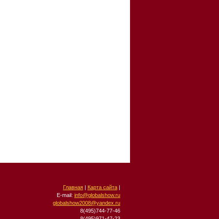
Главная
|
Карта сайта
|
E-mail:
info@globalshow.ru
globalshow2008@yandex.ru
8(495)744-77-46
8(495)971-47-23