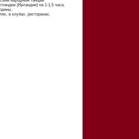
дским народным танцам
ландии (Ирландии) на 1-1,5 часа,
орины.
лях, в клубах, ресторанах,