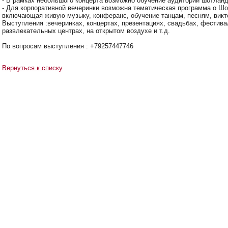
- В рамках небольшого концерта возможно обучение аудитории шотлан
- Для корпоративной вечеринки возможна тематическая программа о Шот
включающая живую музыку, конферанс, обучение танцам, песням, викт
Выступления :вечеринках, концертах, презентациях, свадьбах, фестива
развлекательных центрах, на открытом воздухе и т.д.
По вопросам выступления : +79257447746
Вернуться к списку