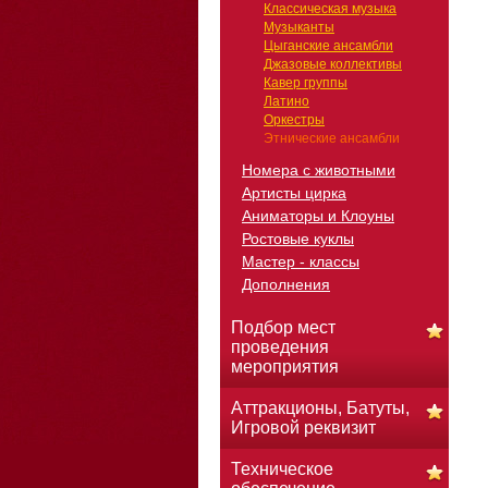
Классическая музыка
Музыканты
Цыганские ансамбли
Джазовые коллективы
Кавер группы
Латино
Оркестры
Этнические ансамбли
Номера с животными
Артисты цирка
Аниматоры и Клоуны
Ростовые куклы
Мастер - классы
Дополнения
Подбор мест
проведения
мероприятия
Аттракционы, Батуты,
Игровой реквизит
Техническое