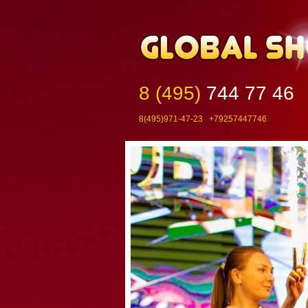
8 (495)
744 77 46
8(495)971-47-23 +79257447746