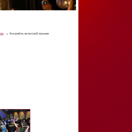
бли
Ансамбль кельтской музыки