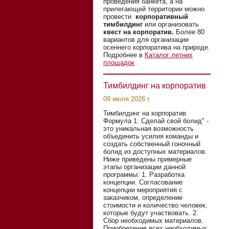
проведения банкета, а на
прилегающей территории можно
провести
корпоративный
тимбилдинг
или организовать
квест на корпоратив.
Более 80
вариантов для организации
осеннего корпоратива на природе.
Подробнее в
Каталог летних
площадок
Тимбилдинг на корпоратив
09 июля 2026 г.
Тимбилдинг на корпоратив
Формула 1: Сделай свой болид" -
это уникальная возможность
объединить усилия команды и
создать собственный гоночный
болид из доступных материалов.
Ниже приведены примерные
этапы организации данной
программы: 1. Разработка
концепции. Согласование
концепции мероприятия с
заказчиком, определение
стоимости и количество человек,
которые будут участвовать. 2.
Сбор необходимых материалов.
Приобретение всех необходимых