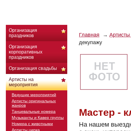
Организация
Главная
Артисты
праздников
декупажу
Организация
корпоративных
праздников
Организация свадьбы
Артисты на
мероприятия
Ведущие мероприятий
Артисты оригинальных
жанров
Мастер - 
Танцевальные номера
Музыканты и Кавер группы
На нашем выездн
Номера с животными
Артисты цирка