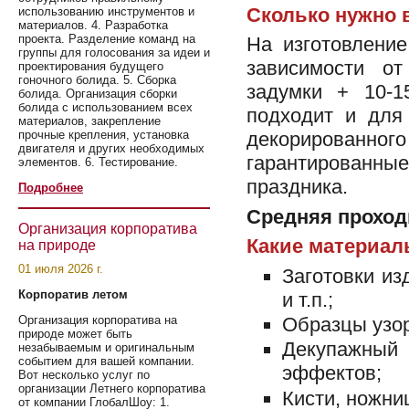
Сколько нужно 
использованию инструментов и
материалов. 4. Разработка
проекта. Разделение команд на
На изготовление
группы для голосования за идеи и
зависимости о
проектирования будущего
гоночного болида. 5. Сборка
задумки + 10-1
болида. Организация сборки
болида с использованием всех
подходит и для
материалов, закрепление
декорированного
прочные крепления, установка
двигателя и других необходимых
гарантирован
элементов. 6. Тестирование.
праздника.
Подробнее
Средняя проходи
Организация корпоратива
Какие материал
на природе
01 июля 2026 г.
Заготовки из
Корпоратив летом
и т.п.;
Образцы узор
Организация корпоратива на
природе может быть
Декупажный 
незабываемым и оригинальным
событием для вашей компании.
эффектов;
Вот несколько услуг по
организации Летнего корпоратива
Кисти, ножни
от компании ГлобалШоу: 1.