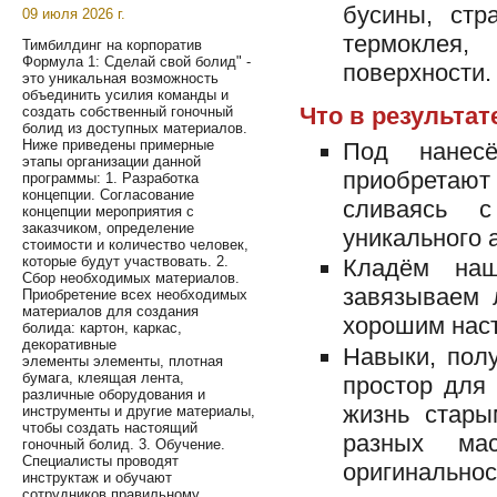
бусины, стр
09 июля 2026 г.
термоклея
Тимбилдинг на корпоратив
Формула 1: Сделай свой болид" -
поверхности.
это уникальная возможность
объединить усилия команды и
Что в результат
создать собственный гоночный
болид из доступных материалов.
Ниже приведены примерные
Под нанес
этапы организации данной
приобретаю
программы: 1. Разработка
концепции. Согласование
сливаясь с
концепции мероприятия с
заказчиком, определение
уникального 
стоимости и количество человек,
которые будут участвовать. 2.
Кладём наш
Сбор необходимых материалов.
завязываем 
Приобретение всех необходимых
материалов для создания
хорошим нас
болида: картон, каркас,
декоративные
Навыки, пол
элементы элементы, плотная
бумага, клеящая лента,
простор для 
различные оборудования и
жизнь стар
инструменты и другие материалы,
чтобы создать настоящий
разных ма
гоночный болид. 3. Обучение.
Специалисты проводят
оригинальнос
инструктаж и обучают
сотрудников правильному