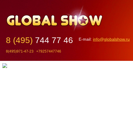
8 (495)
744 77 46
E-mail:
info@globalshow.ru
8(495)971-47-23 +79257447746