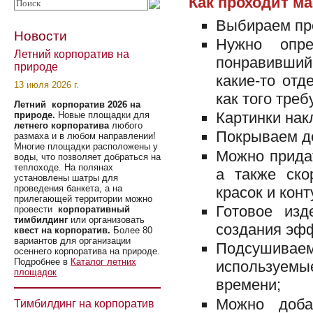
Как проходит ма
Выбираем пр
Новости
Нужно опре
Летний корпоратив на
понравивший
природе
какие-то от
13 июля 2026 г.
как того тре
Летний корпоратив 2026 на
Картинки нак
природе.
Новые площадки для
летнего корпоратива
любого
Покрываем д
размаха и в любом направлении!
Многие площадки расположены у
Можно прида
воды, что позволяет добраться на
теплоходе. На полянах
а также ско
установлены шатры для
проведения банкета, а на
красок и конт
прилегающей территории можно
Готовое из
провести
корпоративный
тимбилдинг
или организовать
создания эфф
квест на корпоратив.
Более 80
вариантов для организации
Подсушивае
осеннего корпоратива на природе.
Подробнее в
Каталог летних
используемые
площадок
времени;
Можно доба
Тимбилдинг на корпоратив