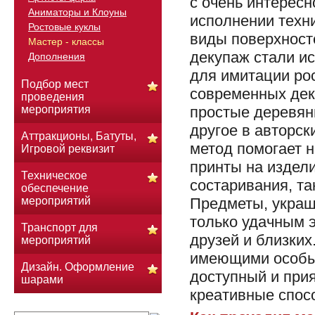
с очень интересн
Аниматоры и Клоуны
исполнении техн
Ростовые куклы
виды поверхносте
Мастер - классы
декупаж стали ис
Дополнения
для имитации ро
Подбор мест
современных дек
проведения
простые деревянн
мероприятия
другое в авторск
Аттракционы, Батуты,
метод помогает 
Игровой реквизит
принты на издел
Техническое
состаривания, та
обеспечение
Предметы, украш
мероприятий
только удачным 
Транспорт для
друзей и близких
мероприятий
имеющими особых
Дизайн. Оформление
доступный и прия
шарами
креативные спос