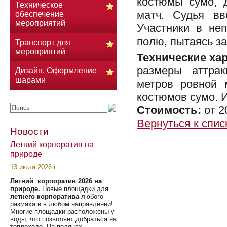
костюмы сумо, 
Техническое
матч. Судья вв
обеспечение
мероприятий
Участники в не
полю, пытаясь за
Транспорт для
мероприятий
Технические ха
размеры аттрак
Дизайн. Оформление
шарами
метров ровной 
костюмов сумо. И
Стоимость:
от 2
Вернуться к спис
Новости
Летний корпоратив на
природе
13 июля 2026 г.
Летний корпоратив 2026 на
природе.
Новые площадки для
летнего корпоратива
любого
размаха и в любом направлении!
Многие площадки расположены у
воды, что позволяет добраться на
теплоходе. На полянах