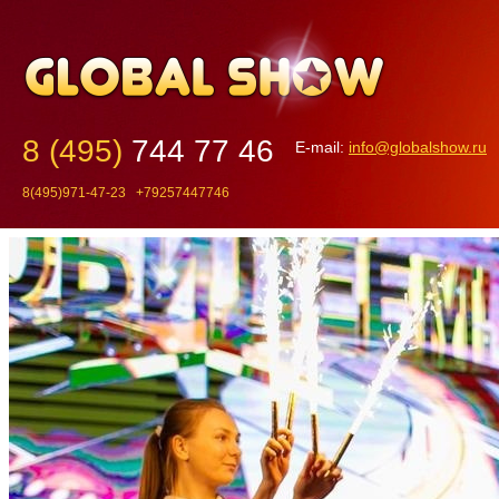
8 (495)
744 77 46
E-mail:
info@globalshow.ru
8(495)971-47-23 +79257447746