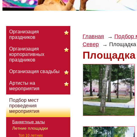
Организация
Главная
Подбор 
праздников
Север
Площадка
Организация
Площадка
корпоративных
праздников
Организация свадьбы
Артисты на
мероприятия
Подбор мест
проведения
мероприятия
Банкетные залы
Летние площадки
Топ 10 летних