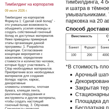
тимбилдинга, 4 
Тимбилдинг на корпоратив
и шатра в тёмное
09 июля 2026 г.
умывальниками. 
Тимбилдинг на корпоратив
парковка на 20 а
Формула 1: Сделай свой болид" -
это уникальная возможность
Способ доставк
объединить усилия команды и
создать собственный гоночный
болид из доступных материалов.
Вместимость
С
Ниже приведены примерные
этапы организации данной
программы: 1. Разработка
Банкет
Фуршет
Банк
концепции. Согласование
концепции мероприятия с
100
200
400
заказчиком, определение
стоимости и количество человек,
которые будут участвовать. 2.
*В стоимость пл
Сбор необходимых материалов.
Приобретение всех необходимых
Арочный шате
материалов для создания
болида: картон, каркас,
Декорирован
декоративные
Закрытая тер
элементы элементы, плотная
бумага, клеящая лента,
Стационарны
различные оборудования и
инструменты и другие материалы,
Площадка для
чтобы создать настоящий
гоночный болид. 3. Обучение.
Бесплатная п
Специалисты проводят