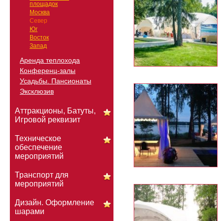
площадок
Москва
Север
Юг
Восток
Запад
Аренда теплохода
Конференц-залы
Усадьбы. Пансионаты
Эксклюзив
Аттракционы, Батуты,
Игровой реквизит
Техническое
обеспечение
мероприятий
Транспорт для
мероприятий
Дизайн. Оформление
шарами