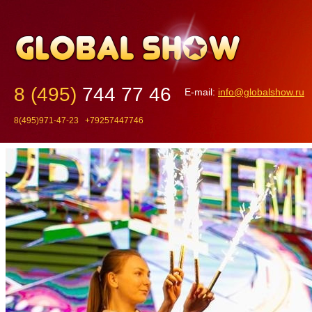
8 (495)
744 77 46
E-mail:
info@globalshow.ru
8(495)971-47-23 +79257447746