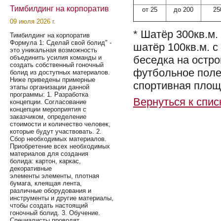
Тимбилдинг на корпоратив
от 25
до 200
25
09 июля 2026 г.
* Шатёр 300кв.м. 
Тимбилдинг на корпоратив
Формула 1: Сделай свой болид" -
шатёр 100кв.м. с
это уникальная возможность
беседка на остро
объединить усилия команды и
создать собственный гоночный
футбольное поле 
болид из доступных материалов.
Ниже приведены примерные
спортивная площа
этапы организации данной
программы: 1. Разработка
Вернуться к спис
концепции. Согласование
концепции мероприятия с
заказчиком, определение
стоимости и количество человек,
которые будут участвовать. 2.
Сбор необходимых материалов.
Приобретение всех необходимых
материалов для создания
болида: картон, каркас,
декоративные
элементы элементы, плотная
бумага, клеящая лента,
различные оборудования и
инструменты и другие материалы,
чтобы создать настоящий
гоночный болид. 3. Обучение.
Специалисты проводят