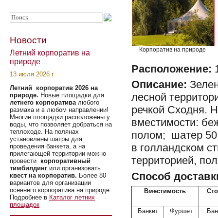
Новости
Корпоратив на природе
Летний корпоратив на
природе
Расположение:
1
13 июля 2026 г.
Описание:
Зелен
Летний корпоратив 2026 на
лесной территори
природе.
Новые площадки для
летнего корпоратива
любого
речкой Сходня. 
размаха и в любом направлении!
Многие площадки расположены у
вместимости: бе
воды, что позволяет добраться на
теплоходе. На полянах
полом; шатер 50 
установлены шатры для
в голландском ст
проведения банкета, а на
прилегающей территории можно
территорией, пол
провести
корпоративный
тимбилдинг
или организовать
Способ доставк
квест на корпоратив.
Более 80
вариантов для организации
осеннего корпоратива на природе.
Вместимость
Сто
Подробнее в
Каталог летних
площадок
Банкет
Фуршет
Бан