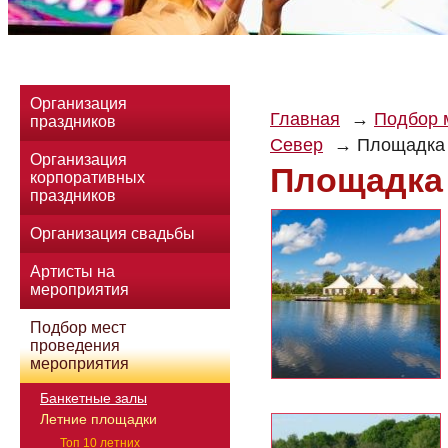
Организация
Главная
Подбор 
праздников
Север
Площадка
Организация
Площадка
корпоративных
праздников
Организация свадьбы
Артисты на
мероприятия
Подбор мест
проведения
мероприятия
Банкетные залы
Летние площадки
Топ 10 летних