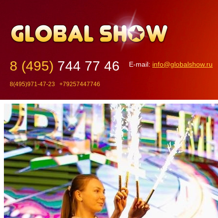
8 (495)
744 77 46
E-mail:
info@globalshow.ru
8(495)971-47-23 +79257447746