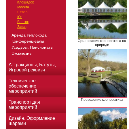
площадок
Москва
Север
Юг
Восток
Запад
Аренда теплохода
Организация корпоратива на
Конференц-залы
природе
Усадьбы. Пансионаты
Эксклюзив
Аттракционы, Батуты,
Игровой реквизит
Техническое
обеспечение
мероприятий
Проведение корпоратива
Транспорт для
мероприятий
Дизайн. Оформление
шарами