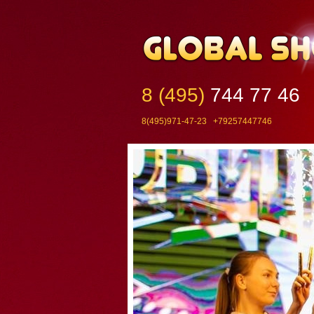
8 (495)
744 77 46
8(495)971-47-23 +79257447746