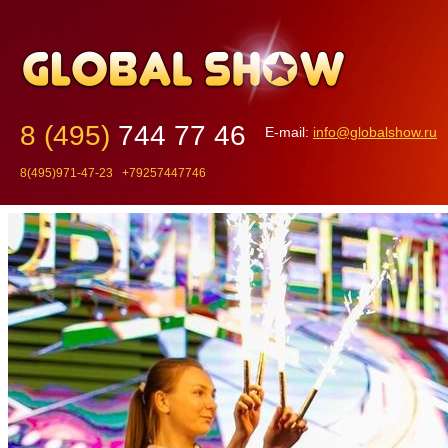
8 (495)
744 77 46
E-mail:
info@globalshow.ru
8(495)971-47-23 +79257447746