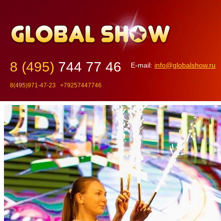
8 (495)
744 77 46
E-mail:
info@globalshow.ru
8(495)971-47-23 +79257447746