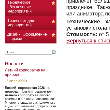
привлечёт больш
Техническое
празднике. Так
обеспечение
мероприятий
или аниматора по
Транспорт для
Технические х
мероприятий
установки стола 
Стоимость:
от 5
Дизайн. Оформление
шарами
Вернуться к спис
Новости
Летний корпоратив на
природе
13 июля 2026 г.
Летний корпоратив 2026 на
природе.
Новые площадки для
летнего корпоратива
любого
размаха и в любом направлении!
Многие площадки расположены у
воды, что позволяет добраться на
теплоходе. На полянах