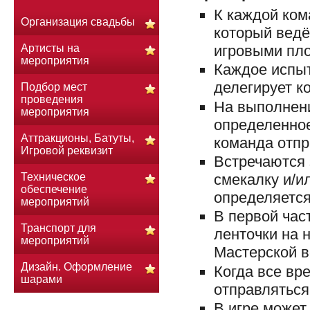
К каждой ком
Организация свадьбы
который ведё
Артисты на
игровыми пло
мероприятия
Каждое испыт
делегирует ко
Подбор мест
проведения
На выполнени
мероприятия
определенное
Аттракционы, Батуты,
команда отпр
Игровой реквизит
Встречаются 
Техническое
смекалку и/и
обеспечение
определяется
мероприятий
В первой час
Транспорт для
ленточки на 
мероприятий
Мастерской в
Дизайн. Оформление
Когда все вр
шарами
отправляться
В игре может