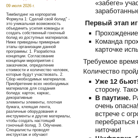
«забеге» учас
09 июля 2026 г.
заработанные
Тимбилдинг на корпоратив
Формула 1: Сделай свой болид" -
Первый этап и
это уникальная возможность
объединить усилия команды и
Прохождение
создать собственный гоночный
болид из доступных материалов.
Команда прох
Ниже приведены примерные
этапы организации данной
карточке исп
программы: 1. Разработка
концепции. Согласование
Требуемое время 
концепции мероприятия с
заказчиком, определение
стоимости и количество человек,
Количество прой
которые будут участвовать. 2.
Сбор необходимых материалов.
Уже 12 бьют
Приобретение всех необходимых
сторону. Так
материалов для создания
болида: картон, каркас,
В паутине.
Р
декоративные
элементы элементы, плотная
очень опасна
бумага, клеящая лента,
различные оборудования и
встрече с ог
инструменты и другие материалы,
перебраться 
чтобы создать настоящий
гоночный болид. 3. Обучение.
ниточки!
Специалисты проводят
инструктаж и обучают