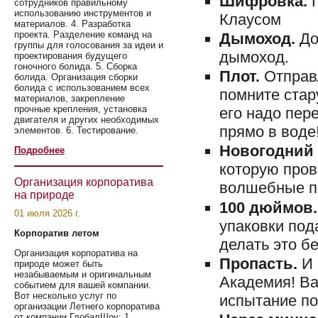
Шифровка.
сотрудников правильному
использованию инструментов и
Клаусом
материалов. 4. Разработка
проекта. Разделение команд на
Дымоход.
До
группы для голосования за идеи и
дымоход.
проектирования будущего
гоночного болида. 5. Сборка
Плот.
Отправ
болида. Организация сборки
болида с использованием всех
помните стар
материалов, закрепление
прочные крепления, установка
его надо пер
двигателя и других необходимых
прямо в воде
элементов. 6. Тестирование.
Новогодний 
Подробнее
которую пров
Организация корпоратива
волшебные по
на природе
100 дюймов
01 июля 2026 г.
упаковки под
Корпоратив летом
делать это бе
Организация корпоратива на
Пропасть.
И 
природе может быть
незабываемым и оригинальным
Академия! Ва
событием для вашей компании.
Вот несколько услуг по
испытание по
организации Летнего корпоратива
от компании ГлобалШоу: 1.