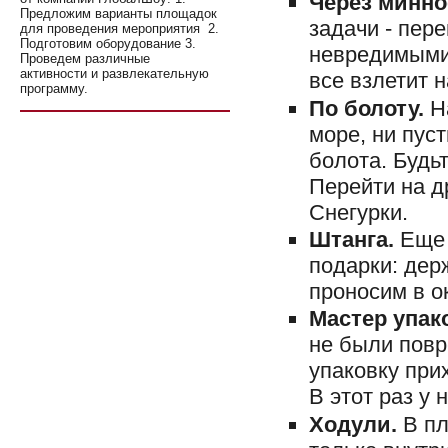
Через минно
Предложим варианты площадок
задачи - пере
для проведения мероприятия 2.
Подготовим оборудование 3.
невредимыми.
Проведем различные
активности и развлекательную
все взлетит н
программу.
По болоту.
Н
море, ни пус
болота. Будьт
Перейти на д
Снегурки.
Штанга.
Еще 
подарки: дер
проносим в о
Мастер упак
не были повр
упаковку прих
В этот раз у 
Ходули.
В п