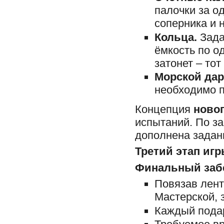
палочки за о
соперника и 
Кольца.
Зада
ёмкость по о
затонет – тот
Морской дар
необходимо п
Концепция
новог
испытаний. По з
дополнена задан
Третий этап игр
Финальный заб
Повязав ленто
Мастерской, 
Каждый подар