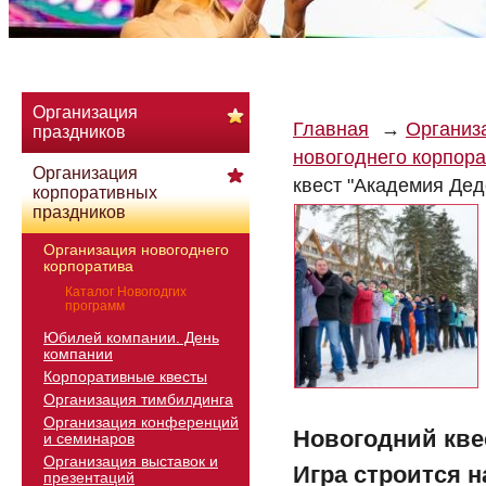
Организация
Главная
Организ
праздников
новогоднего корпор
Организация
квест "Академия Дед
корпоративных
праздников
Организация новогоднего
корпоратива
Каталог Новогодгих
программ
Юбилей компании. День
компании
Корпоративные квесты
Организация тимбилдинга
Организация конференций
Новогодний кве
и семинаров
Организация выставок и
Игра строится 
презентаций