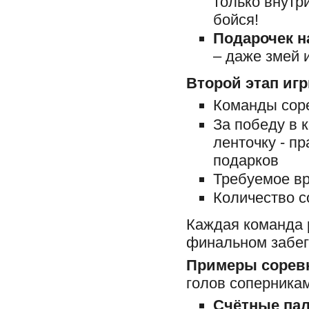
только внутри
бойся!
Подарочек н
– даже змей 
Второй этап иг
Команды сор
За победу в 
ленточку - п
подарков
Требуемое вр
Количество с
Каждая команда 
финальном забе
Примеры сорев
голов соперникам
Счётные па