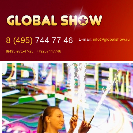
8 (495)
744 77 46
E-mail:
info@globalshow.ru
8(495)971-47-23 +79257447746