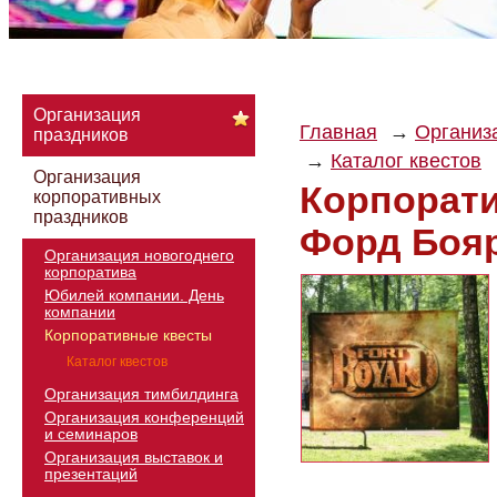
Организация
Главная
Организ
праздников
Каталог квестов
Организация
Корпорати
корпоративных
праздников
Форд Боя
Организация новогоднего
корпоратива
Юбилей компании. День
компании
Корпоративные квесты
Каталог квестов
Организация тимбилдинга
Организация конференций
и семинаров
Организация выставок и
презентаций