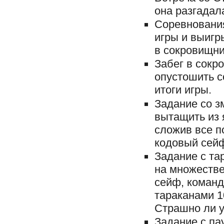
она разгадал
Соревнования
игры и выигр
в сокровищни
Забег в сокр
опустошить 
итоги игры.
Задание со з
вытащить из 
сложив все п
кодовый сейф
Задание с та
на множестве
сейф, команд
тараканами 1
Страшно ли у
Задание с па