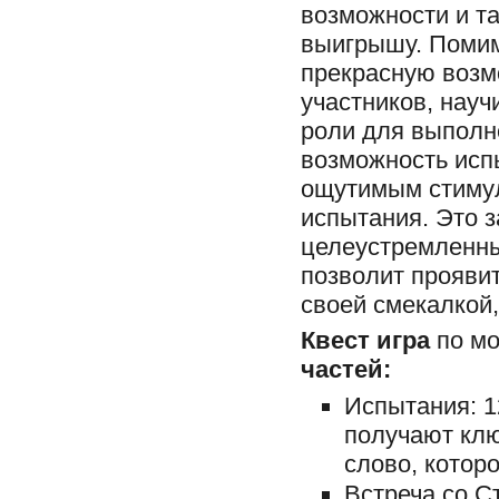
возможности и та
выигрышу. Помим
прекрасную возм
участников, науч
роли для выполн
возможность исп
ощутимым стимул
испытания. Это з
целеустремленны
позволит проявит
своей смекалкой, 
Квест игра
по м
частей:
Испытания: 1
получают клю
слово, котор
Встреча со С