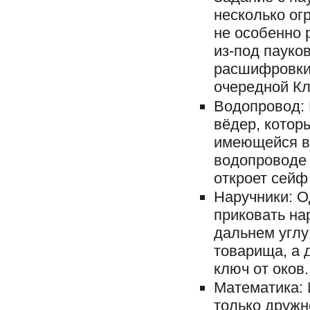
несколько ог
не особенно
из-под пауко
расшифровки 
очередной К
Водопровод: 
вёдер, котор
имеющейся в 
водопроводе 
откроет сейф
Наручники: О
приковать на
дальнем углу
товарища, а 
ключ от оков.
Математика: 
только дружн