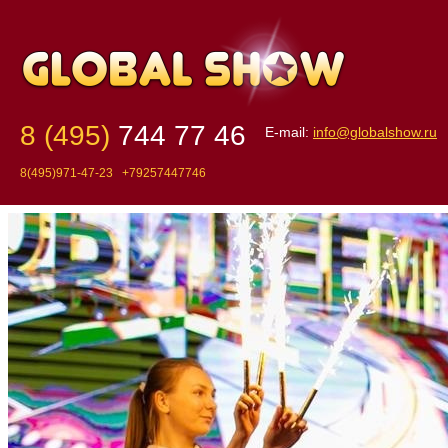
8 (495)
744 77 46
E-mail:
info@globalshow.ru
8(495)971-47-23 +79257447746