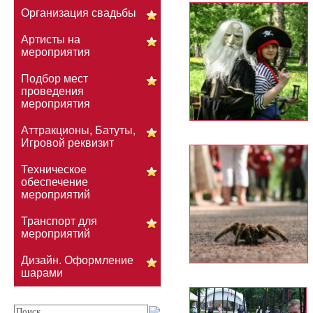
Организация свадьбы
Артисты на
мероприятия
Подбор мест
проведения
мероприятия
Аттракционы, Батуты,
Игровой реквизит
Техническое
обеспечение
мероприятий
Транспорт для
мероприятий
Дизайн. Оформление
шарами