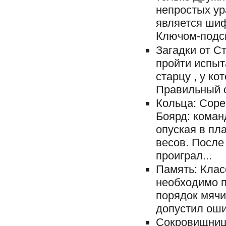
непростых ур
является шиф
Ключом-подс
Загадки от С
пройти испыт
старцу , у ко
Правильный о
Кольца: Соре
Боярд: коман
опуская в пл
весов. После 
проиграл...
Память: Клас
необходимо п
порядок мячи
допустил ошиб
Сокровищница